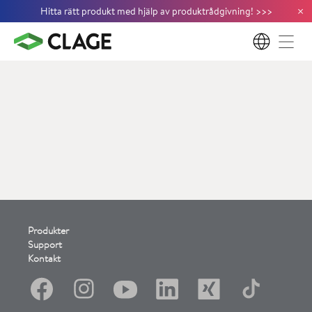
×
Hitta rätt produkt med hjälp av produktrådgivning!
>
>
>
SV
Produkter
Support
Kontakt