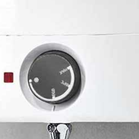
Раковина для рук
ей
Кухонная мойка