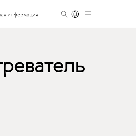
ная информация
RU
греватель