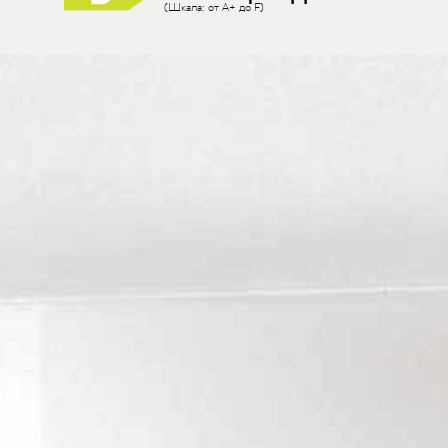
(Шкала: от A+ до F)