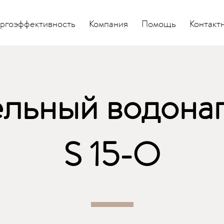
ргоэффективность
Компания
Помощь
Контакт
льный водона
S 15-O