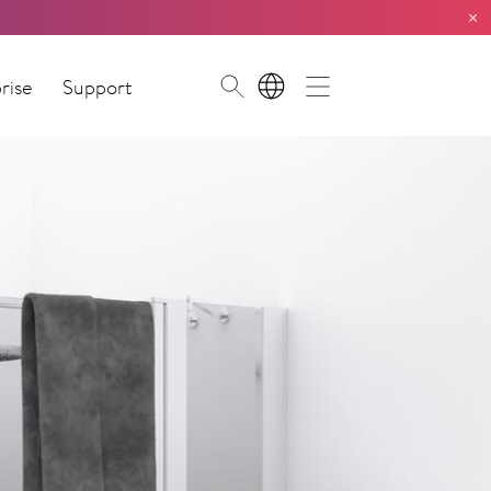
×
rise
Support
FR