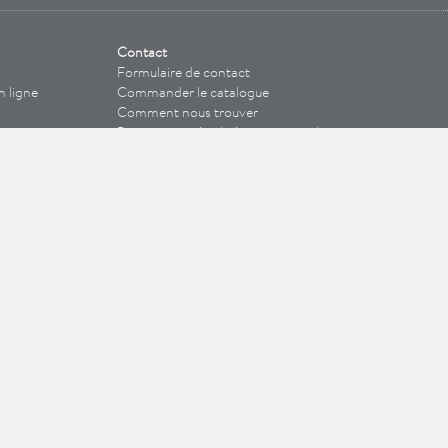
Contact
Formulaire de contact
n ligne
Commander le catalogue
Comment nous trouver
te
Partenaire spécialisé international
 de rechange
Mentions légales
l’appareil
/ GAEB
s / Downloads