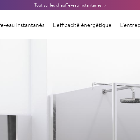
Tout sur les chauffe-eau instantanés! >
e-eau instantanés
L’efficacité énergétique
L’entrep
Contact