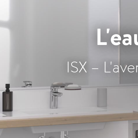
L'ea
ISX – L'ave