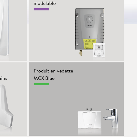
modulable
Produit en vedette
ains
MCX Blue