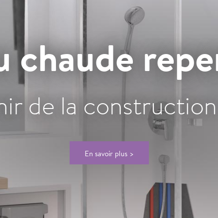
u chaude rep
nir de la constructio
En savoir plus >