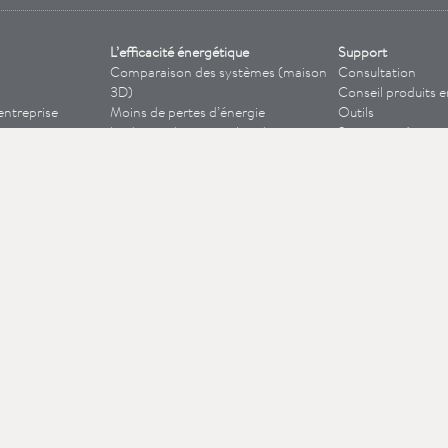
L’efficacité énergétique
Support
Comparaison des systèmes (maison
Consultation
3D)
Conseil produits e
entreprise
Moins de pertes d’énergie
Outils
La demande en eau chaude
Service après-ven
Avantages des CEI
électroniques
Magasin de pièces
Etiquette d’efficacité énergétique
Enregistrement de 
Accumulateur ou chauffe-eau
FAQ / QFP
instantané ?
BIM / Datanorm 
Excellents chauffe-eau instantanés
Centre des média
GEG et subventions
Eau chaude : centralisée ou
décentralisée ?
Mousseurs économisent !
Séparer le chauffage et l'eau chaude
Smart Control