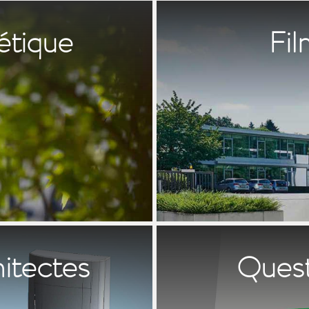
étique
Fil
hitectes
Quest