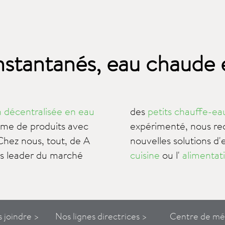
nstantanés, eau chaude
n décentralisée en eau
des
petits chauffe-ea
mme de produits avec
expérimenté, nous r
Chez nous, tout, de A
nouvelles solutions d
cuisine
ou l'
alimentati
s
joindre
>
Nos lignes directrices >
Centre de mé