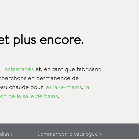
et plus encore.
u instantanés
et, en tant que fabricant
echerchons en permanence de
'eau chaude pour
les lave-mains
,
la
on de la salle de bains
.
dias >
Commander le catalogue >