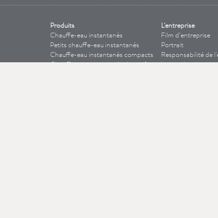
Produits
L'entreprise
Chauffe-eau instantanés
Film d’entreprise
Petits chauffe-eau instantanés
Portrait
Chauffe-eau instantanés compacts
Responsabilité de l'
Chauffe-eau instantanés de confort
Lignes directrices
Chauffe-eau électronique instantanés
Histoire
modulable
Systèmes d’eau Zip
Chauffe-eau à accumulation
Autres produits