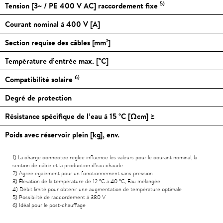
5)
Tension [3~ / PE 400 V AC] raccordement fixe
Courant nominal à 400 V [A]
Section requise des câbles [mm²]
Température d’entrée max. [
°C
]
6)
Compatibilité solaire
Degré de protection
Résistance spécifique de l’eau à 15
°C
[Ωcm] ≥
Poids avec réservoir plein [kg], env.
1) La charge connectée réglée influence les valeurs pour le courant nominal, la
section de câble et la production d’eau chaude.
2) Agréé également pour un fonctionnement sans pression
3) Élévation de la température de 12
°C
à 40
°C
, Eau mélangée
4) Débit limité pour obtenir une augmentation de température optimale
5) Possibilité de raccordement à 380 V
6) Idéal pour le post-chauffage