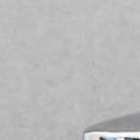
Sanitaires pour locaux
 invités)
commerciaux