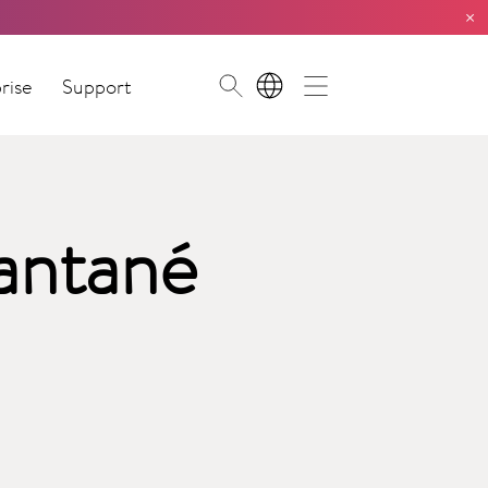
×
rise
Support
FR
tantané