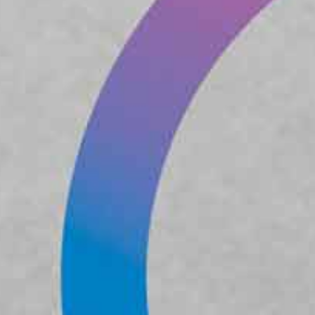
Lavabo
(par ex. dans les toilettes