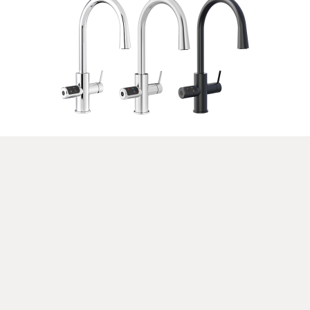
Celsius Plus AIO
pour BCS
Celsius Plus AIO
: chromé brillant
Celsius Plus AIO
: chromé brossé
Celsius Plus AIO
: noir mat