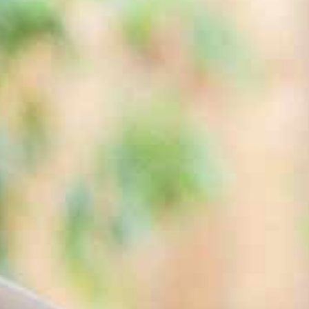
Très sûre
De l’eau sur
Pas de temps
simple pression
d’attente
de bouton