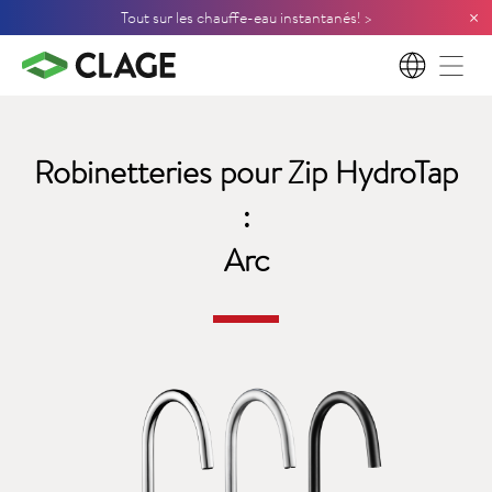
×
Tout sur les chauffe-eau instantanés! >
FR
Robinetteries pour Zip HydroTap
:
Arc