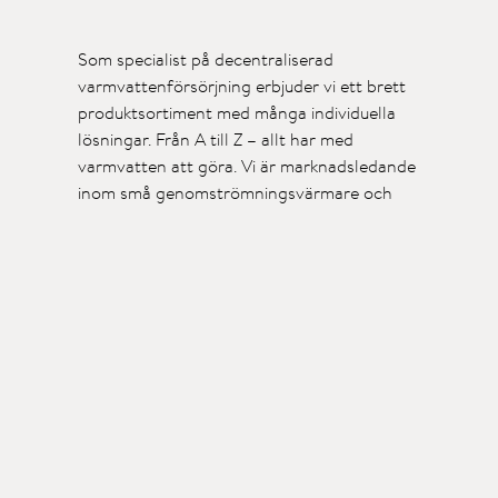
Som specialist på decentraliserad
varmvattenförsörjning erbjuder vi ett brett
produktsortiment med många individuella
lösningar. Från A till Z – allt har med
varmvatten att göra. Vi är marknadsledande
inom små genomströmningsvärmare och
som erfaren tillverkare letar vi ständigt efter
nya varmvattenlösningar för handfat, kök
eller badrum.
Produkter
Support
Kontakt