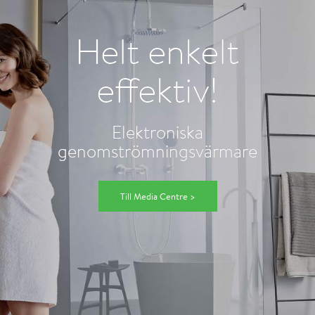
Helt enkelt
effektiv!
Elektroniska
genomströmningsvärmare
Till Media Centre >