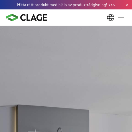
×
Hitta rätt produkt med hjälp av produktrådgivning!
>
>
>
SV