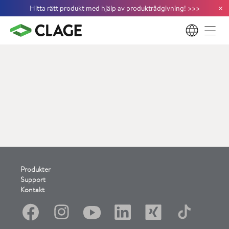
×
Hitta rätt produkt med hjälp av produktrådgivning!
>
>
>
SV
Produkter
Support
Kontakt