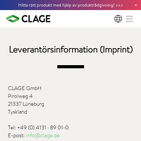
×
Hitta rätt produkt med hjälp av produktrådgivning!
>
>
>
SV
Leverantörsinformation (Imprint)
CLAGE GmbH
Pirolweg 4
21337 Lüneburg
Tyskland
Tel: +49 (0) 4131 · 89 01-0
E-post:
info@clage.de