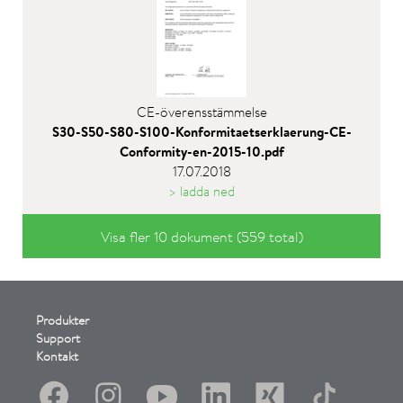
CE-överensstämmelse
S30-S50-S80-S100-Konformitaetserklaerung-CE-
Conformity-en-2015-10.pdf
17.07.2018
> ladda ned
Visa fler 10 dokument (559 total)
Produkter
Support
Kontakt