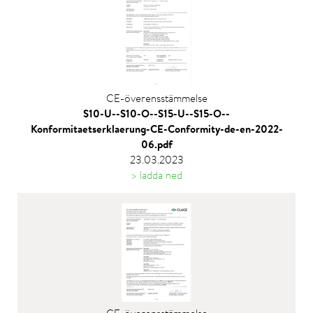
CE-överensstämmelse
S10-U--S10-O--S15-U--S15-O--
Konformitaetserklaerung-CE-Conformity-de-en-2022-
06.pdf
23.03.2023
> ladda ned