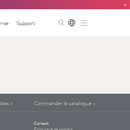
×
rise
Support
FR
dias >
Commander le catalogue >
Contact
Formulaire de contact