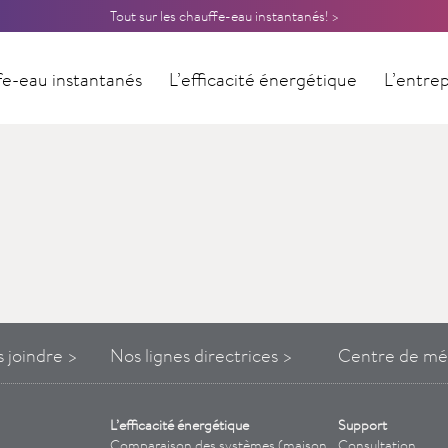
Tout sur les chauffe-eau instantanés! >
e-eau instantanés
L’efficacité énergétique
L’entrep
Contact
s
joindre
>
Nos lignes directrices >
Centre de mé
L’efficacité énergétique
Support
Comparaison des systèmes (maison
Consultation