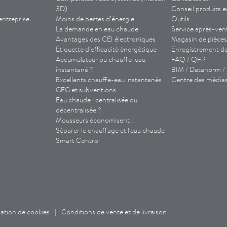
3D)
Conseil produits e
entreprise
Moins de pertes d’énergie
Outils
La demande en eau chaude
Service après-ven
Avantages des CEI
électroniques
Magasin de pièces
Etiquette d’efficacité énergétique
Enregistrement de 
Accumulateur ou chauffe-eau
FAQ / QFP
instantané ?
BIM / Datanorm 
Excellents chauffe-eau instantanés
Centre des média
GEG et subventions
Eau chaude : centralisée ou
décentralisée ?
Mousseurs économisent !
Séparer le chauffage et l'eau chaude
Smart Control
isation de cookies
|
Conditions de vente et de livraison