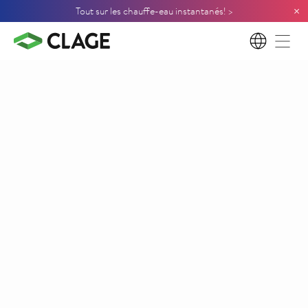
×
Tout sur les chauffe-eau instantanés! >
FR