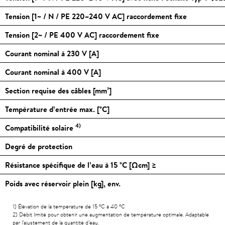
Tension [1~ / N / PE 220–240 V AC] raccordement fixe
Tension [2~ / PE 400 V AC] raccordement fixe
Courant nominal à 230 V [A]
Courant nominal à 400 V [A]
Section requise des câbles [mm²]
Température d’entrée max. [
°C
]
4)
Compatibilité solaire
Degré de protection
Résistance spécifique de l’eau à 15
°C
[Ωcm] ≥
Poids avec réservoir plein [kg], env.
1) Élévation de la température de 15
°C
à 40
°C
2) Débit limité pour obtenir une augmentation de température optimale. Adaptable
par l’ajustement de la quantité d’eau.