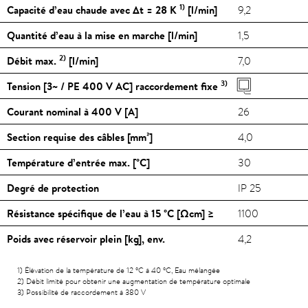
1)
Capacité d’eau chaude avec Δt = 28 K
[l/min]
9,2
Quantité d’eau à la mise en marche [l/min]
1,5
2)
Débit max.
[l/min]
7,0
3)
Tension [3~ / PE 400 V AC] raccordement fixe
Courant nominal à 400 V [A]
26
Section requise des câbles [mm²]
4,0
Température d’entrée max. [
°C
]
30
Degré de protection
IP 25
Résistance spécifique de l’eau à 15
°C
[Ωcm] ≥
1100
Poids avec réservoir plein [kg], env.
4,2
1) Élévation de la température de 12
°C
à 40
°C
, Eau mélangée
2) Débit limité pour obtenir une augmentation de température optimale
3) Possibilité de raccordement à 380 V