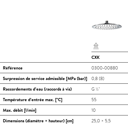
CXK
Référence
0300-00880
Surpression de service admissible [MPa (bar)]
0,8 (8)
Raccordements d’eau (raccords à vis)
G ½"
Température d’entrée max. [
°C
]
55
Max. débit [l/min]
10
Dimensions (diamètre × hauteur) [cm]
25,0 × 5,5