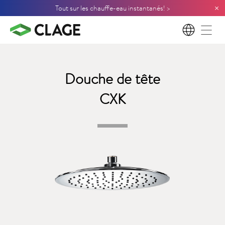
×
Tout sur les chauffe-eau instantanés! >
FR
Douche de tête
CXK