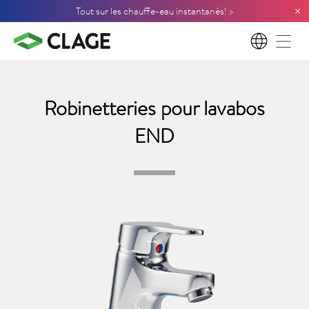
×
Tout sur les chauffe-eau instantanés! >
FR
Robinetteries pour lavabos
END