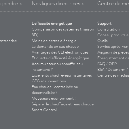
s
joindre
>
Nos lignes directrices >
Centre de mé
L’efficacité énergétique
Support
Comparaison des systèmes (maison
Consultation
3D)
Conseil produits e
entreprise
Moins de pertes d’énergie
Outils
La demande en eau chaude
Service après-ven
Avantages des CEI
électroniques
Magasin de pièces
Etiquette d’efficacité énergétique
Enregistrement de 
Accumulateur ou chauffe-eau
FAQ / QFP
instantané ?
BIM / Datanorm 
Excellents chauffe-eau instantanés
Centre des média
GEG et subventions
Eau chaude : centralisée ou
décentralisée ?
Mousseurs économisent !
Séparer le chauffage et l'eau chaude
Smart Control