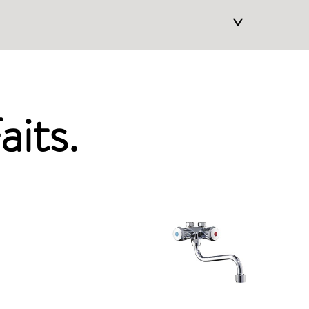
>
aits.