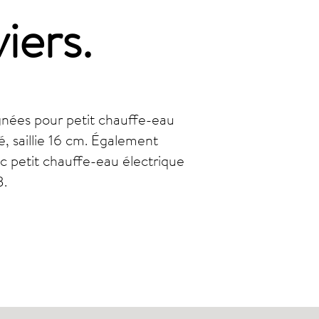
viers
.
gnées pour petit chauffe-eau
é, saillie 16 cm. Également
ec petit chauffe-eau électrique
B.