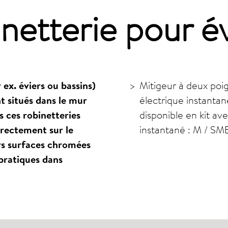
netterie pour
é
ex. éviers ou bassins)
Mitigeur à deux poi
t situés dans le mur
électrique instantan
 ces robinetteries
disponible en kit av
irectement sur le
instantané : M / SM
urs surfaces chromées
 pratiques dans