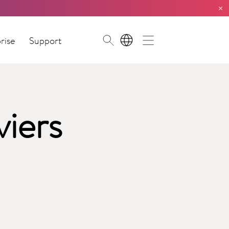
×
rise
Support
FR
viers