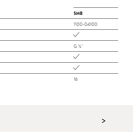
SMB
1100-04100
G ⅜"
16
>