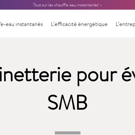
Tout sur les chauffe-eau instantanés! >
e-eau instantanés
L’efficacité énergétique
L’entrep
Contact
netterie pour é
SMB