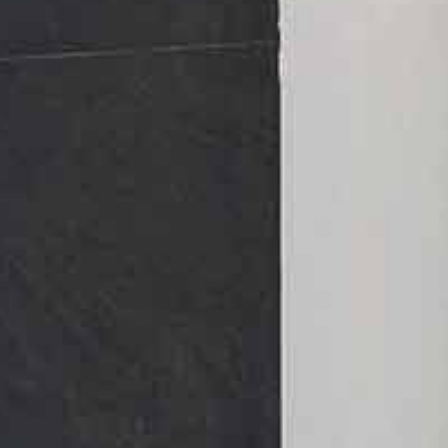
ppartements
Bâtiments pub