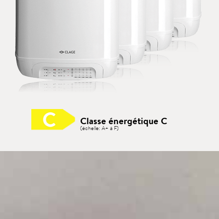
Classe énergétique C
(échelle: A+ à F)