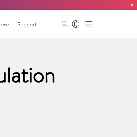
×
rise
Support
FR
lation