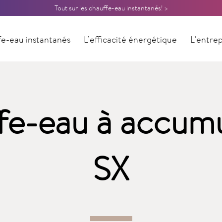
Tout sur les chauffe-eau instantanés! >
e-eau instantanés
L’efficacité énergétique
L’entrep
Contact
fe-eau à accumu
SX