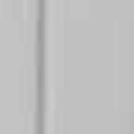
Réduit les coûts
Peu encombrant
Immédiatement
de
29 × 18 × 11 cm
à température
fonctionnement
Répond aux
Economie
besoins sans
d’énergie
délai
Température
Plus d’hygiène
Écologique
souhaitée
Grâce à des
Moins d’énergie
réglable
conduites
+ d’eau
Aucun mélange
courtes
d’eau froide