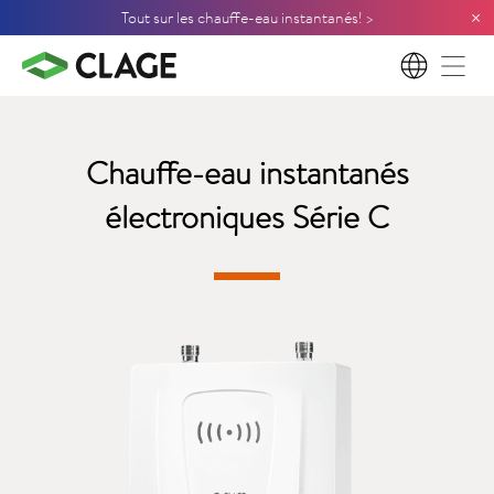
×
Tout sur les chauffe-eau instantanés! >
FR
Chauffe-eau
instantanés
électroniques
Série C