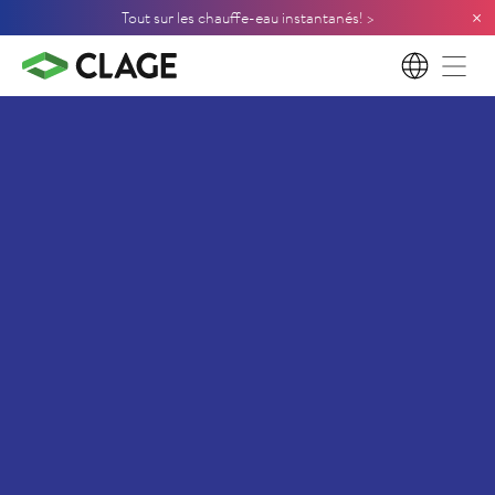
×
Tout sur les chauffe-eau instantanés! >
FR