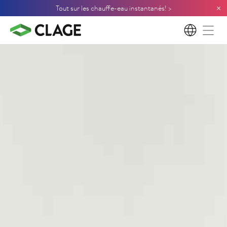
×
Tout sur les chauffe-eau instantanés! >
FR