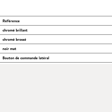
Référence
chromé brillant
chromé brossé
noir mat
Bouton de commande latéral
Afficheurs de fonction éclairés
Protection anti-brûlure
Fonction de maintien, par exemple pour le remplissage des carafes
Alésage du trou Ø[mm]