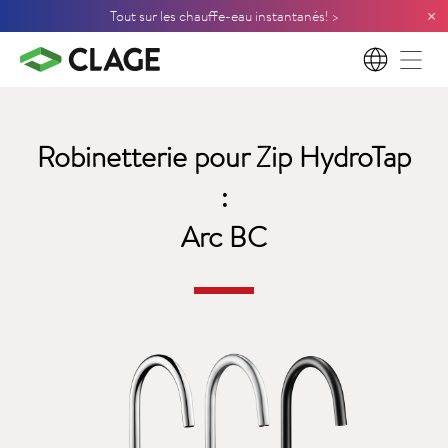
×
Tout sur les chauffe-eau instantanés! >
FR
Robinetterie pour Zip HydroTap
:
Arc BC