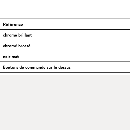
Référence
chromé brillant
chromé brossé
noir mat
Boutons de commande sur le dessus
Afficheurs de fonction éclairés
Protection anti-brûlure
Fonction de maintien, par exemple pour le remplissage des carafes
Alésage du trou Ø[mm]