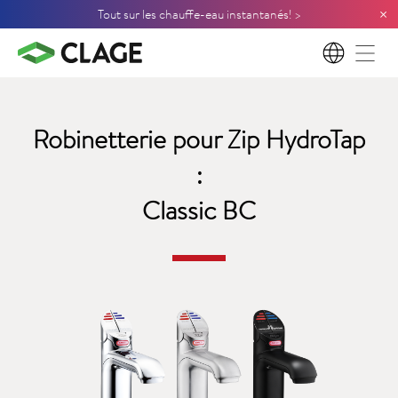
×
Tout sur les chauffe-eau instantanés! >
FR
Robinetterie pour Zip HydroTap
:
Classic BC