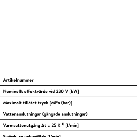
Artikelnummer
Nominellt effektvärde vid 230 V [kW]
Maximalt tillåtet tryck [MPa (bar)]
Vattenanslutningar (gängade anslutningar)
1)
Varmvattenutgång Δt = 25 K
[l/min]
Switch-on volymflöde [l/min]