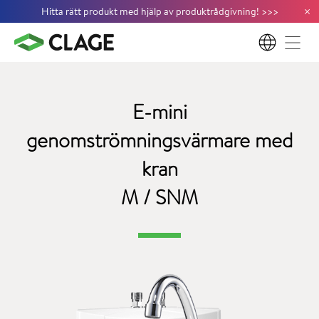
×
Hitta rätt produkt med hjälp av produktrådgivning!
>
>
>
SV
E-mini
genomströmningsvärmare med
kran
M / SNM