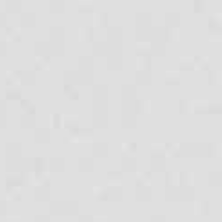
Handfat
Sanitära
(t ex i gästtoalett)
anläggningar i
kommersiella
byggnader