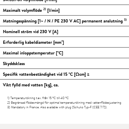
2)
Maximalt volymflöde
[l/min]
3)
Matningsspänning [1~ / N / PE 230 V AC] permanent anslutning
Nominell ström vid 230 V [A]
Erforderlig kabeldiameter [mm²]
Maximal inloppstemperatur [
°C
]
Skyddsklass
Specifik vattenbeständighet vid 15
°C
[Ωcm] ≥
Vikt fylld med vatten [kg], ca.
1) Temperaturökning t.ex. från 15
°C
till 40
°C
2) Begränsad flödesmängd för optimal temperaturökning med vattenflödesjustering
3) Mandatory in France. Also available with plug (Schuko Typ-F (CEE 7/7)).