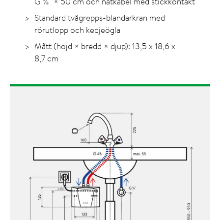
G ⅜" × 50 cm och nätkabel med stickkontakt
Standard tvågrepps-blandarkran med
rörutlopp och kedjeögla
Mått (höjd × bredd × djup): 13,5 x 18,6 x
8,7 cm