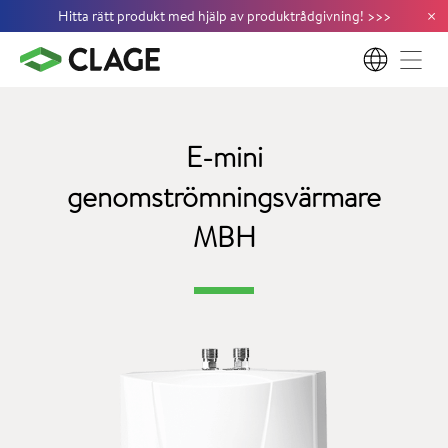
×
Hitta rätt produkt med hjälp av produktrådgivning!
>
>
>
SV
E-mini
genomströmningsvärmare
MBH