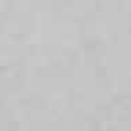
Handfat
Sanitära
Personalkök
(t ex i gästtoalett)
anläggningar i
kommersiella
byggnader