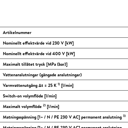
Artikelnummer
Nominellt effektvärde vid 230 V [kW]
Nominellt effektvärde vid 400 V [kW]
Maximalt tillåtet tryck [MPa (bar)]
Vattenanslutningar (gängade anslutningar)
1)
Varmvattenutgång Δt = 25 K
[l/min]
Switch-on volymflöde [l/min]
2)
Maximalt volymflöde
[l/min]
3)
Matningsspänning [1~ / N / PE 230 V AC] permanent anslutning
Matningsspänning [1~ / N / PE 230 V AC] permanent anslutning