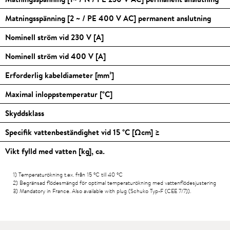
Matningsspänning [2 ~ / PE 400 V AC] permanent anslutning
Nominell ström vid 230 V [A]
Nominell ström vid 400 V [A]
Erforderlig kabeldiameter [mm²]
Maximal inloppstemperatur [
°C
]
Skyddsklass
Specifik vattenbeständighet vid 15
°C
[Ωcm] ≥
Vikt fylld med vatten [kg], ca.
1) Temperaturökning t.ex. från 15
°C
till 40
°C
2) Begränsad flödesmängd för optimal temperaturökning med vattenflödesjustering
3) Mandatory in France. Also available with plug (Schuko Typ-F (CEE 7/7)).