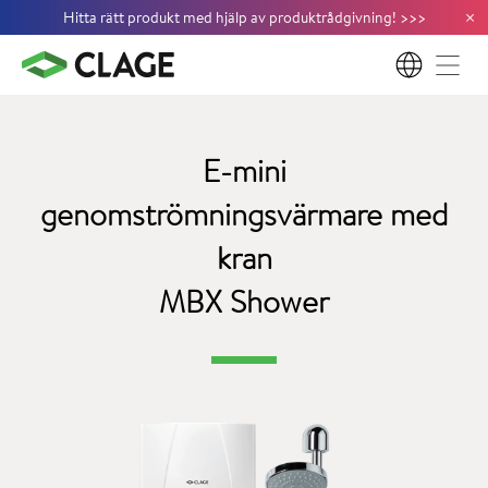
×
Hitta rätt produkt med hjälp av produktrådgivning!
>
>
>
SV
E-mini
genomströmningsvärmare med
kran
MBX Shower