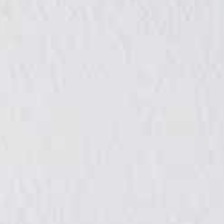
Tak- eller
1-funktionsdusch
Uterum för
källarutbyggnad
(t.ex.
simbassäng
gästbadrum)