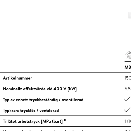
MB
Artikelnummer
15
Nominellt effektvärde vid 400 V [kW]
6,5
Typ av enhet: tryckbeständig / oventilerad
Typkran: trycklös / ventilerad
1)
Tillåtet arbetstryck [MPa (bar)]
1 (