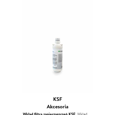
KSF
Akcesoria
Wkład filtra zanieczyszczeń KSF
: Wkład filtra