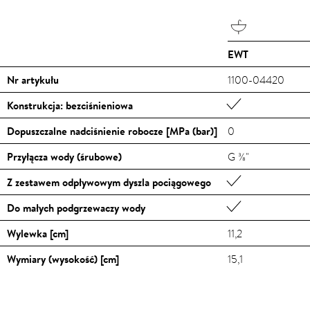
EWT
Nr artykułu
1100-04420
Konstrukcja: bezciśnieniowa
Dopuszczalne nadciśnienie robocze [MPa (bar)]
0
Przyłącza wody (śrubowe)
G ⅜"
Z zestawem odpływowym dyszla pociągowego
Do małych podgrzewaczy wody
Wylewka [cm]
11,2
Wymiary (wysokość) [cm]
15,1