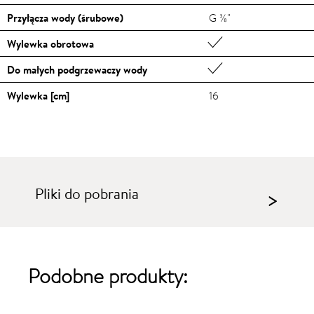
Przyłącza wody (śrubowe)
G ⅜"
Wylewka obrotowa
Do małych podgrzewaczy wody
Wylewka [cm]
16
Pliki do pobrania
>
Podobne produkty: