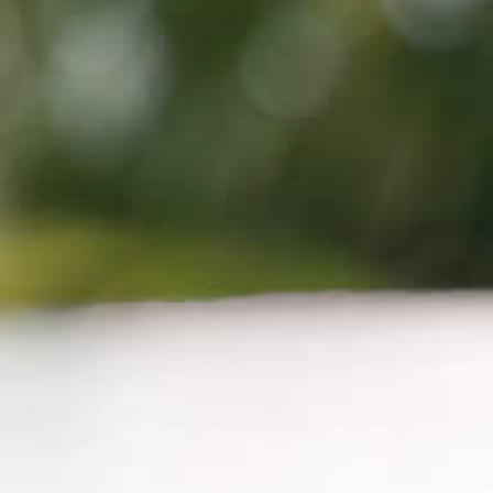
a
schłodzona,
sc