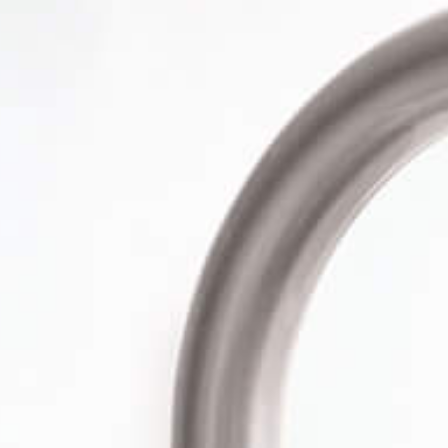
niegazowana woda
pitna