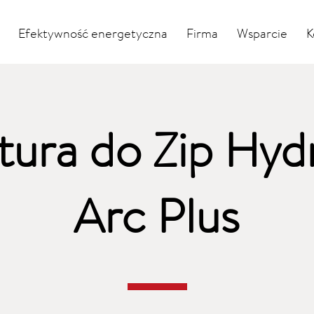
Efektywność energetyczna
Firma
Wsparcie
K
ura do Zip Hyd
Arc Plus