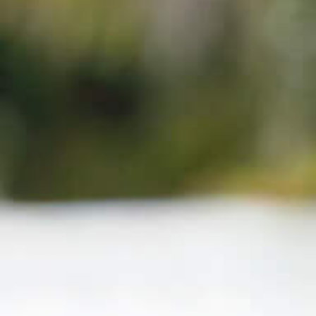
wrząca woda pitn