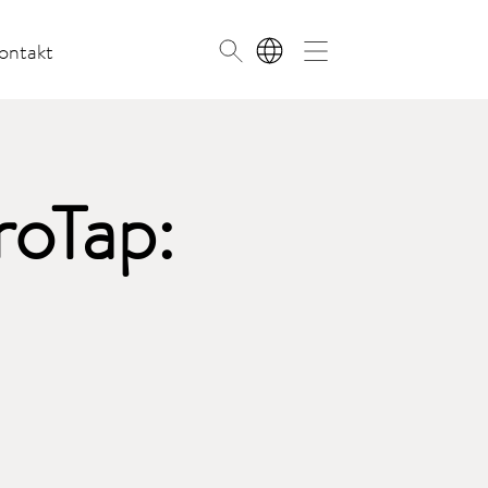
ontakt
PL
roTap: