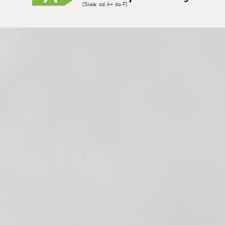
(Skala: od A+ do F)