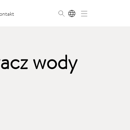
ontakt
PL
acz wody