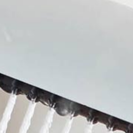
prysznic
zlewozmywak