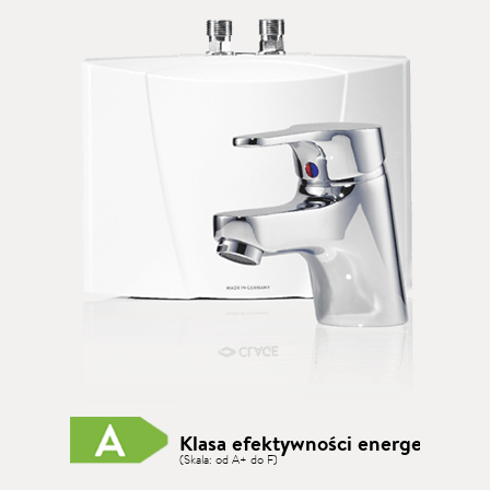
Klasa efektywności energetycznej
(Skala: od A+ do F)