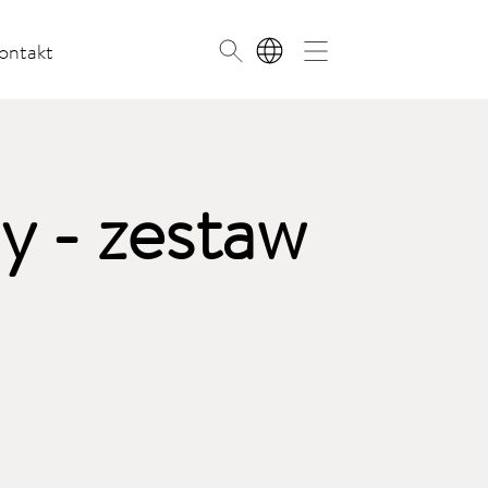
ontakt
PL
 - zestaw