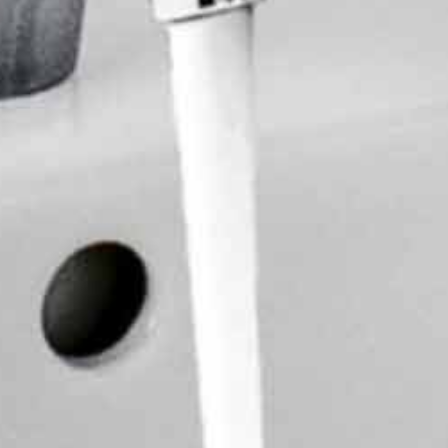
ariaty
acje,
kie)