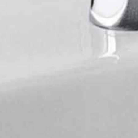
umywalka
komercyjne sanit
. WC dla gości)
(sklepy, restaur
gabinety lekars