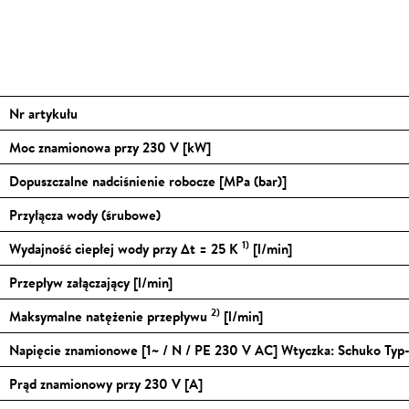
Nr artykułu
Moc znamionowa przy 230 V [kW]
Dopuszczalne nadciśnienie robocze [MPa (bar)]
Przyłącza wody (śrubowe)
1)
Wydajność ciepłej wody przy Δt = 25 K
[l/min]
Przepływ załączający [l/min]
2)
Maksymalne natężenie przepływu
[l/min]
Napięcie znamionowe [1~ / N / PE 230 V AC] Wtyczka: Schuko Typ-
Prąd znamionowy przy 230 V [A]