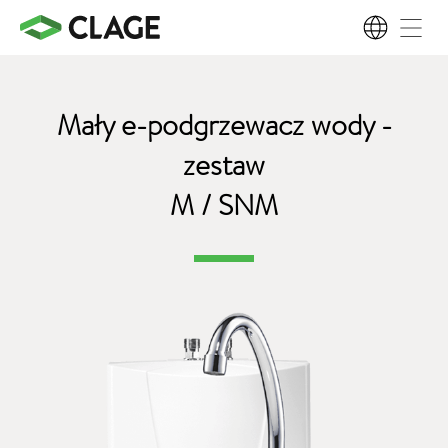
PL
Mały e-podgrzewacz wody -
zestaw
M / SNM