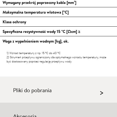
Wymagany przekrój poprzeczny kabla [mm²]
Maksymalna temperatura wlotowa [
°C
]
Klasa ochrony
Specyficzna rezystywność wody 15
°C
[Ωcm] ≥
Waga z wypełnieniem wodnym [kg], ok.
1) Wzrost temperatury z np. 15
°C
do 40
°C
2) Strumień przepływu ograniczony dla optymalnego wzrostu temperatury, może
być dostosowany poprzez regulację przepływu wody
Pliki do pobrania
>
Akcesoria