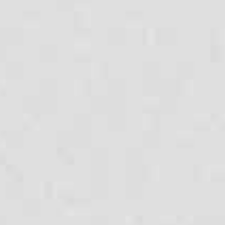
umywalka
komercyjne
(np. WC dla gości)
sanitariaty
(sklepy,
restauracje,
gabinety
lekarskie)