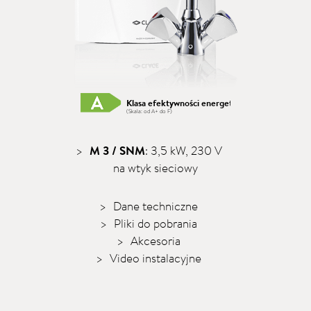
Klasa efektywności energetycznej A
(Skala: od A+ do F)
M 3 / SNM
: 3,5 kW, 230 V
na wtyk sieciowy
Dane techniczne
Pliki do pobrania
Akcesoria
Video instalacyjne