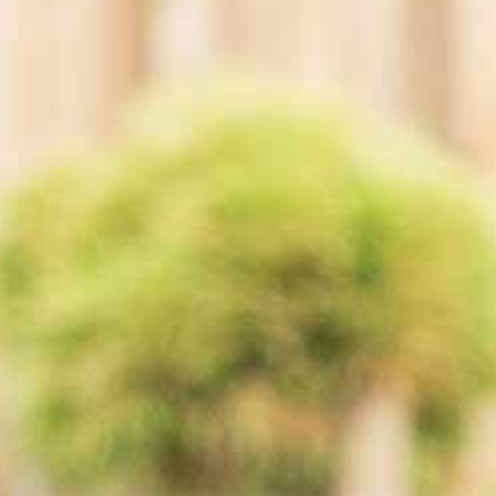
,
woda