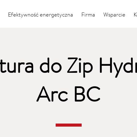
Efektywność energetyczna
Firma
Wsparcie
K
ura do Zip Hyd
Arc BC