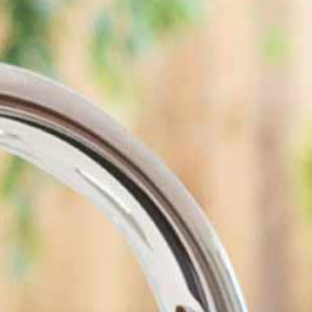
ąca woda pitna
schłodzona
niegazowana 