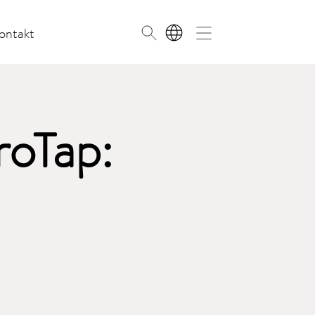
ontakt
PL
roTap: