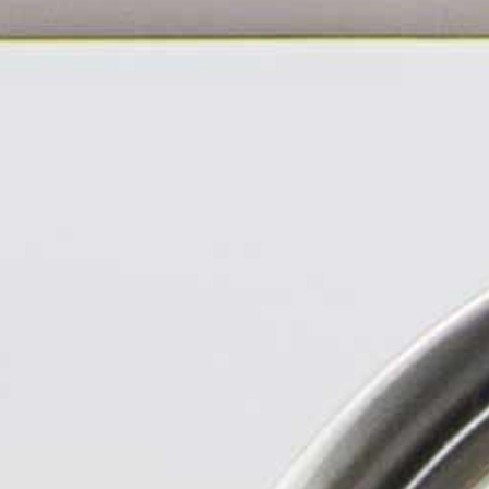
wrząca woda pitn