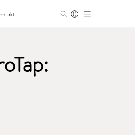
ontakt
PL
roTap: