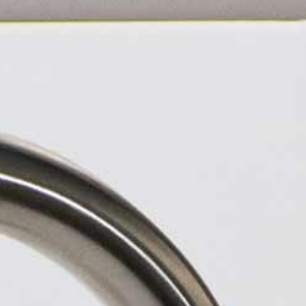
hłodzona, gazowana
woda pitna