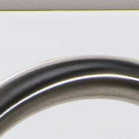
a
schłodzona,
sc
niegazowana woda