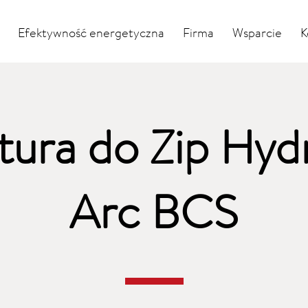
Efektywność energetyczna
Firma
Wsparcie
K
ura do Zip Hyd
Arc BCS