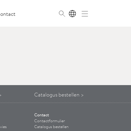
ontact
NL
>
Catalogus bestellen >
Contact
Contactformulier
vies
Catalogus bestellen