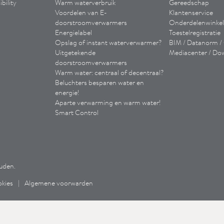
bility
Warm waterverbruik
Gereedschap
Voordelen van E-
Klantenservice
doorstroomverwarmers
Onderdelenwinkel
Energielabel
Toestelregistratie
Opslag of instant waterverwarmer?
BIM / Datanorm 
Uitgetekende
Mediacenter / Do
doorstroomverwarmers
Warm water: centraal of decentraal?
Beluchters besparen water en
energie!
Aparte verwarming en warm water!
Smart Control
uden.
okies
|
Algemene voorwarden