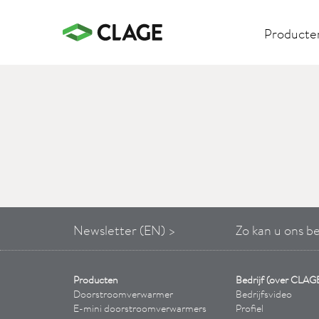
Producte
Newsletter (EN) >
Zo kan u ons b
Producten
Bedrijf (over CLAG
Doorstroomverwarmer
Bedrijfsvideo
E-mini doorstroomverwarmers
Profiel