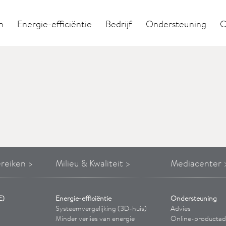
n
Energie-efficiëntie
Bedrijf
Ondersteuning
C
ereiken >
Milieu & Kwaliteit >
Mediacenter 
E)
Energie-efficiëntie
Ondersteuning
Systeemvergelijking (3D-huis)
Advies
Minder verlies van energie
Online-productad