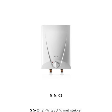
S 5-O
S 5-O
: 2 kW, 230 V, met stekker