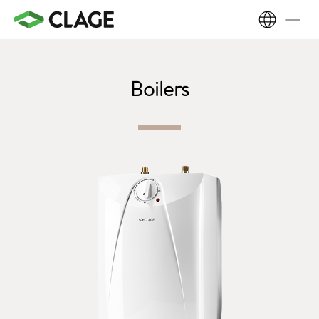
NL
Boilers