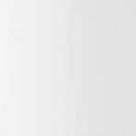
Handwasbak
Keukengootsteen