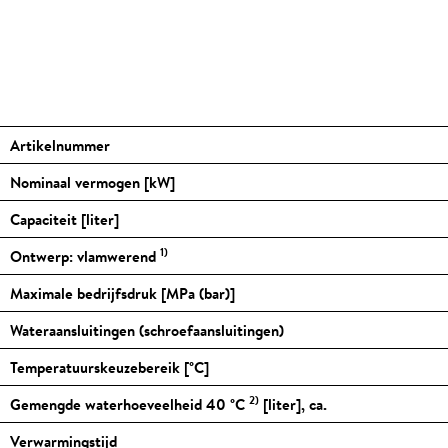
Artikelnummer
Nominaal vermogen [kW]
Capaciteit [liter]
1)
Ontwerp: vlamwerend
Maximale bedrijfsdruk [MPa (bar)]
Wateraansluitingen (schroefaansluitingen)
Temperatuurskeuzebereik [
°C
]
2)
Gemengde waterhoeveelheid 40
°C
[liter], ca.
Verwarmingstijd