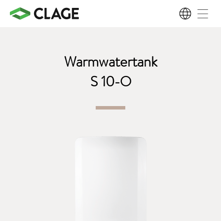
NL
Warmwatertank
S 10-O