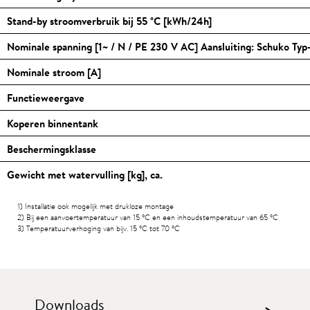
Stand-by stroomverbruik bij 55
°C
[kWh/24h]
Nominale spanning [1~ / N / PE 230 V AC] Aansluiting: Schuko Typ
Nominale stroom [A]
Functieweergave
Koperen binnentank
Beschermingsklasse
Gewicht met watervulling [kg], ca.
1) Installatie ook mogelijk met drukloze montage
2) Bij een aanvoertemperatuur van 15
°C
en een inhoudstemperatuur van 65
°C
3) Temperatuurverhoging van bijv. 15
°C
tot 70
°C
Downloads
>