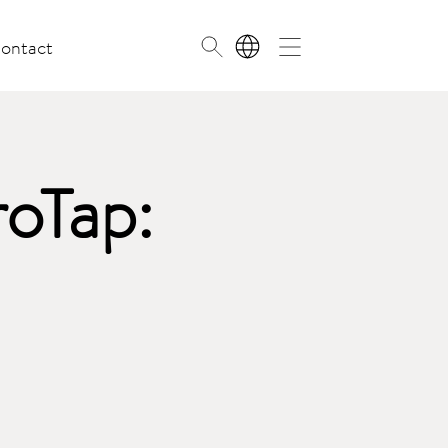
ontact
NL
roTap: