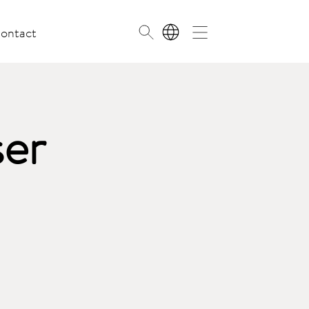
ontact
NL
ser