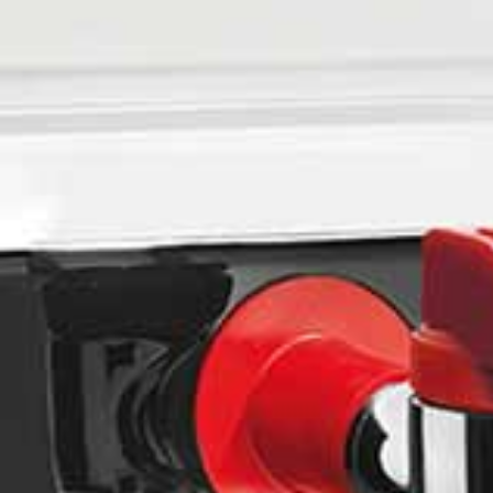
Kantines / Bistro's
Ga
iekenhuizen
Horecabedrij