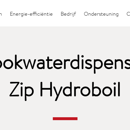
n
Energie-efficiëntie
Bedrijf
Ondersteuning
C
okwaterdispen
Zip Hydroboil