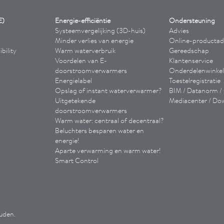
E)
Energie-efficiëntie
Ondersteuning
Systeemvergelijking (3D-huis)
Advies
Minder verlies van energie
Online-productad
bility
Warm waterverbruik
Gereedschap
Voordelen van E-
Klantenservice
doorstroomverwarmers
Onderdelenwinkel
Energielabel
Toestelregistratie
Opslag of instant waterverwarmer?
BIM / Datanorm 
Uitgetekende
Mediacenter / Do
doorstroomverwarmers
Warm water: centraal of decentraal?
Beluchters besparen water en
energie!
Aparte verwarming en warm water!
Smart Control
uden.