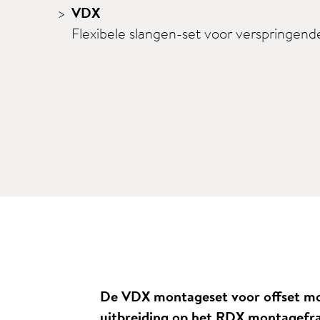
VDX
Flexibele slangen-set voor verspringende 
De VDX montageset voor offset mo
uitbreiding op het RDX montagefra