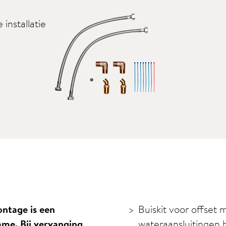
installatie
ntage is een
Buiskit voor offset
me. Bij vervanging
wateraansluitingen b