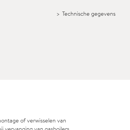
Technische gegevens
 montage of verwisselen van
ij vervanging van gasboilers