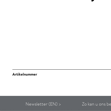
Artikelnummer
Newsletter (EN) >
Zo kan u ons b