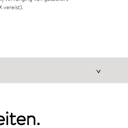
vereist).
>
iten.