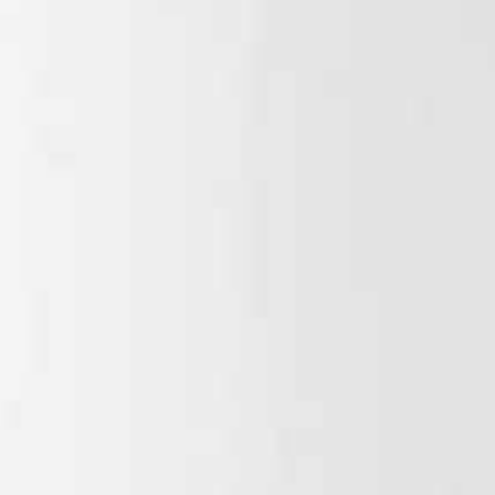
Uitstortgootsteen
Handwasbak
Douche
Keukengootsteen