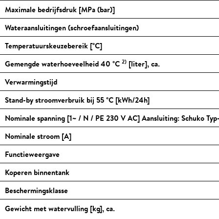
Maximale bedrijfsdruk [MPa (bar)]
Wateraansluitingen (schroefaansluitingen)
Temperatuurskeuzebereik [
°C
]
2)
Gemengde waterhoeveelheid 40
°C
[liter], ca.
Verwarmingstijd
Stand-by stroomverbruik bij 55
°C
[kWh/24h]
Nominale spanning [1~ / N / PE 230 V AC] Aansluiting: Schuko Typ
Nominale stroom [A]
Functieweergave
Koperen binnentank
Beschermingsklasse
Gewicht met watervulling [kg], ca.