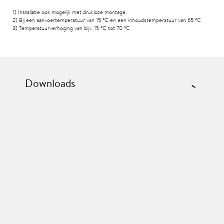
1) Installatie ook mogelijk met drukloze montage
2) Bij een aanvoertemperatuur van 15
°C
en een inhoudstemperatuur van 65
°C
3) Temperatuurverhoging van bijv. 15
°C
tot 70
°C
Downloads
>
Accessoires
>
Vergelijkbare producten: