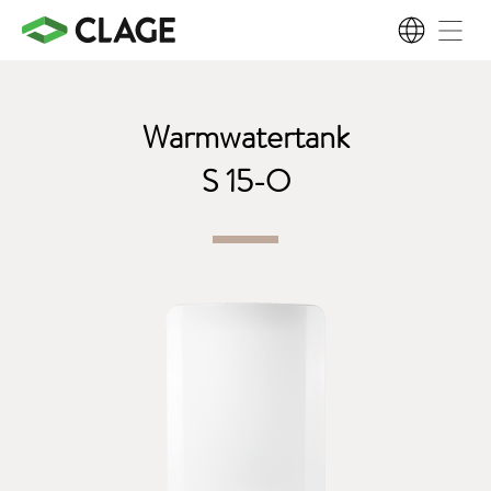
NL
Warmwatertank
S 15-O