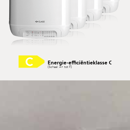
Energie-efficiëntieklasse C
(Schaal: A+ tot F)