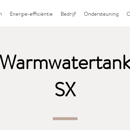
n
Energie-efficiëntie
Bedrijf
Ondersteuning
C
Warmwatertan
SX