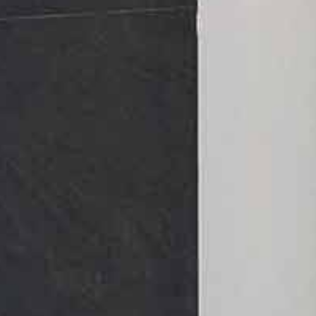
partementen
Openbare geb