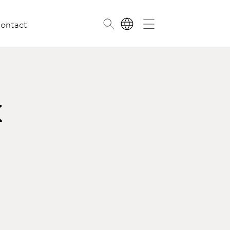
ontact
NL
k