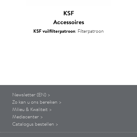
KSF
Accessoires
KSF vuilfilterpatroon
: Filterpatroon
Newsletter (EN) >
Zo kan u ons bereiken >
Milieu & Kwaliteit >
Mediacenter >
Catalogus bestellen >