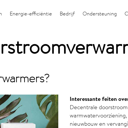
n
Energie-efficiëntie
Bedrijf
Ondersteuning
C
oorstroomverwar
rwarmers?
Interessante feiten o
Decentrale doorstroo
warmwatervoorziening, w
nieuwbouw en vervangin