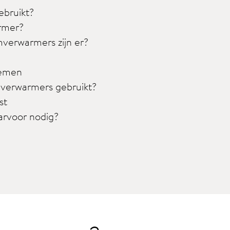
bruikt?
armer?
mverwarmers zijn er?
temen
verwarmers gebruikt?
st
arvoor nodig?