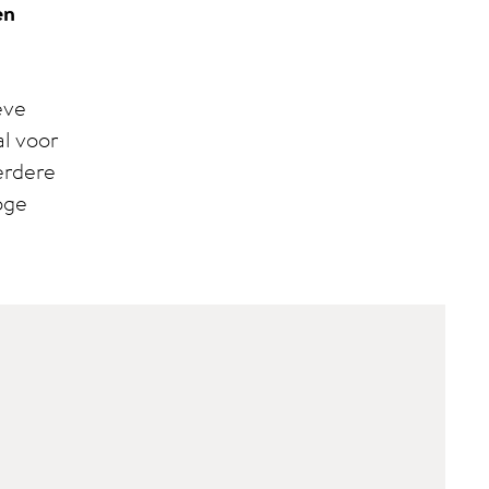
en
eve
l voor
erdere
oge