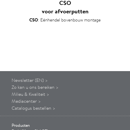
CSO
voor afvoerputten
CSO
: Eénhendel bovenbouw montage
Newsletter (EN) >
Zo kan u ons bereiken >
Milieu & Kwaliteit >
Mediacenter >
Catalogus bestellen >
Producten