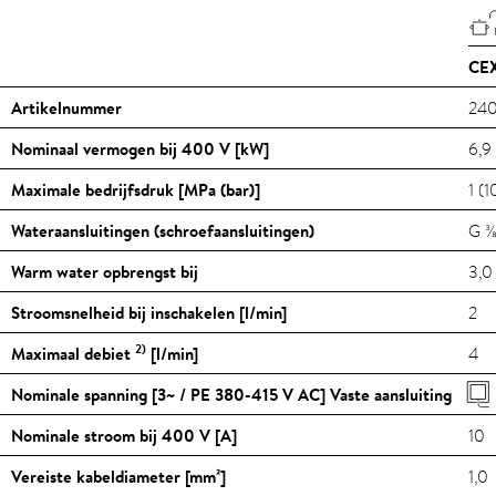
CEX
Artikelnummer
24
Nominaal vermogen bij 400 V [kW]
6,9
Maximale bedrijfsdruk [MPa (bar)]
1 (1
Wateraansluitingen (schroefaansluitingen)
G ⅜
Warm water opbrengst bij
3,0
Stroomsnelheid bij inschakelen [l/min]
2
2)
Maximaal debiet
[l/min]
4
Nominale spanning [3~ / PE 380-415 V AC] Vaste aansluiting
Nominale stroom bij 400 V [A]
10
Vereiste kabeldiameter [mm²]
1,0