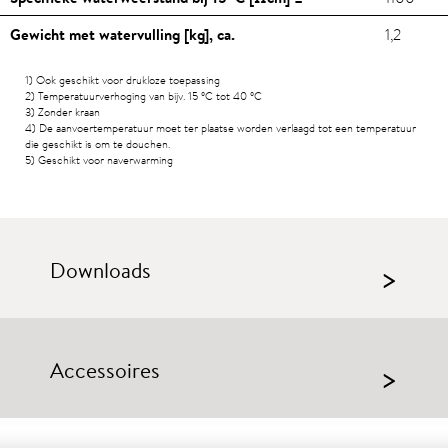
Gewicht met watervulling [kg], ca.
1,2
1) Ook geschikt voor drukloze toepassing
2) Temperatuurverhoging van bijv. 15
°C
tot 40
°C
3) Zonder kraan
4) De aanvoertemperatuur moet ter plaatse worden verlaagd tot een temperatuur
die geschikt is om te douchen.
5) Geschikt voor naverwarming
Downloads
>
Accessoires
>