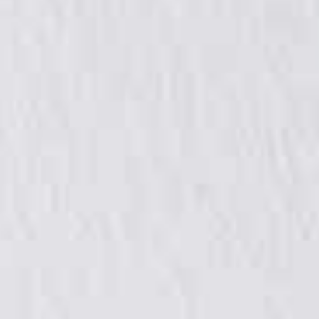
Zolder- of
Enkele douche
Tuinhuis, bij het
kelderuitbreiding
(bijv. in de
zwembad
gastenbadkamer)