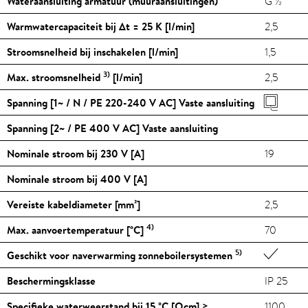
Wateraansluiting armatuur (muuraansluitingen)
G ½"
Warmwatercapaciteit bij Δt = 25 K [l/min]
2,5
Stroomsnelheid bij inschakelen [l/min]
1,5
3)
Max. stroomsnelheid
[l/min]
2,5
Spanning [1~ / N / PE 220-240 V AC] Vaste aansluiting
Spanning [2~ / PE 400 V AC] Vaste aansluiting
Nominale stroom bij 230 V [A]
19
Nominale stroom bij 400 V [A]
Vereiste kabeldiameter [mm²]
2,5
4)
Max. aanvoertemperatuur [
°C
]
70
5)
Geschikt voor naverwarming zonneboilersystemen
Beschermingsklasse
IP 25
Specifieke waterweerstand bij 15
°C
[Ωcm] ≥
1100