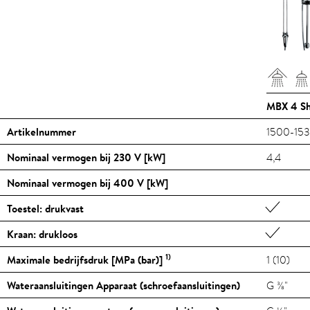
MBX 4 S
Artikelnummer
1500-153
Nominaal vermogen bij 230 V [kW]
4,4
Nominaal vermogen bij 400 V [kW]
Toestel: drukvast
Kraan: drukloos
1)
Maximale bedrijfsdruk [MPa (bar)]
1 (10)
Wateraansluitingen Apparaat (schroefaansluitingen)
G ⅜"