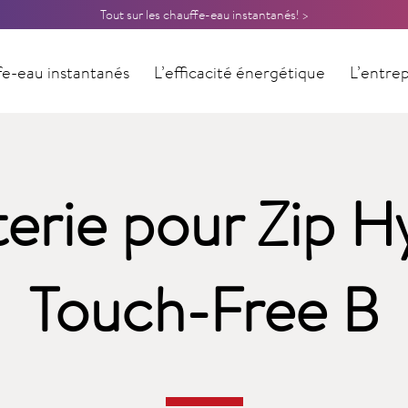
Tout sur les chauffe-eau instantanés! >
e-eau instantanés
L’efficacité énergétique
L’entrep
Contact
erie pour Zip H
Touch-Free B