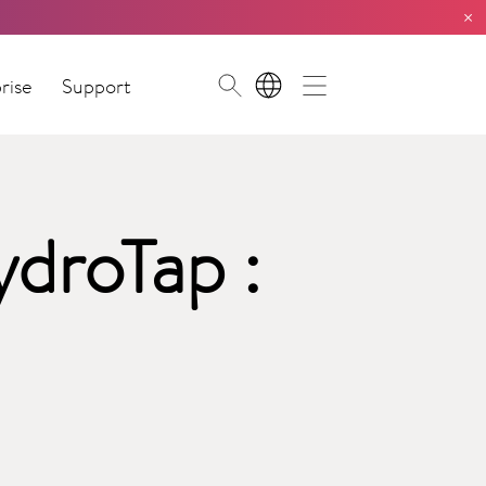
×
rise
Support
FR
ydroTap :