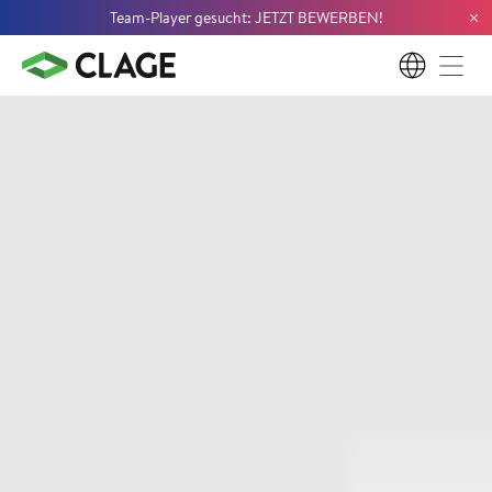
×
Team-Player gesucht: JETZT BEWERBEN!
DE